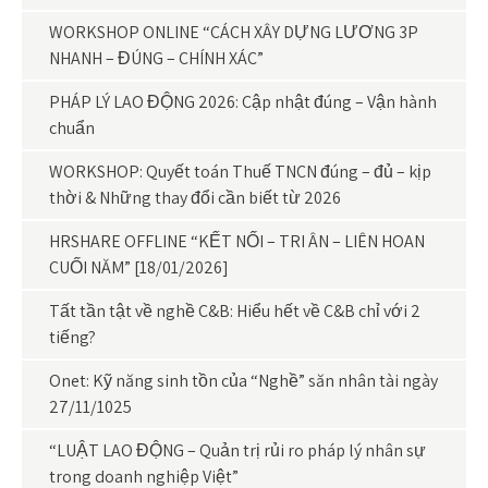
WORKSHOP ONLINE “CÁCH XÂY DỰNG LƯƠNG 3P
NHANH – ĐÚNG – CHÍNH XÁC”
PHÁP LÝ LAO ĐỘNG 2026: Cập nhật đúng – Vận hành
chuẩn
WORKSHOP: Quyết toán Thuế TNCN đúng – đủ – kịp
thời & Những thay đổi cần biết từ 2026
HRSHARE OFFLINE “KẾT NỐI – TRI ÂN – LIÊN HOAN
CUỐI NĂM” [18/01/2026]
Tất tần tật về nghề C&B: Hiểu hết về C&B chỉ với 2
tiếng?
Onet: Kỹ năng sinh tồn của “Nghề” săn nhân tài ngày
27/11/1025
“LUẬT LAO ĐỘNG – Quản trị rủi ro pháp lý nhân sự
trong doanh nghiệp Việt”