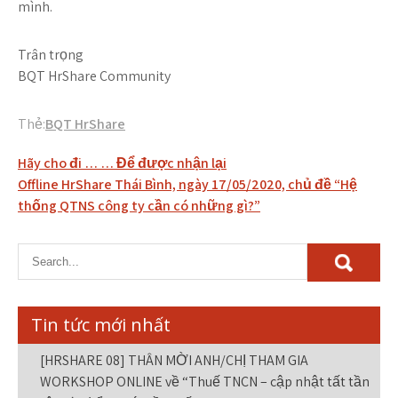
mình.
Trân trọng
BQT HrShare Community
Thẻ:
BQT HrShare
Điều
Hãy cho đi … … Để được nhận lại
hướng
Offline HrShare Thái Bình, ngày 17/05/2020, chủ đề “Hệ
thống QTNS công ty cần có những gì?”
bài
viết
Tin tức mới nhất
[HRSHARE 08] THÂN MỜI ANH/CHỊ THAM GIA
WORKSHOP ONLINE về “Thuế TNCN – cập nhật tất tần