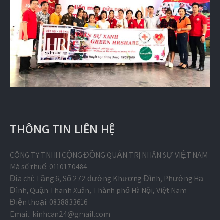
THÔNG TIN LIÊN HỆ
CÔNG TY TNHH CỘNG ĐỒNG QUẢN TRỊ NHÂN SỰ VIỆT NAM
Mã số thuế: 0110170484
Địa chỉ: Tầng 6, Số 272 đường Khương Đình, Phường Hạ
Đình, Quận Thanh Xuân, Thành phố Hà Nội, Việt Nam
Điện thoại: 0838833616
Email:
kinhcan24@gmail.com