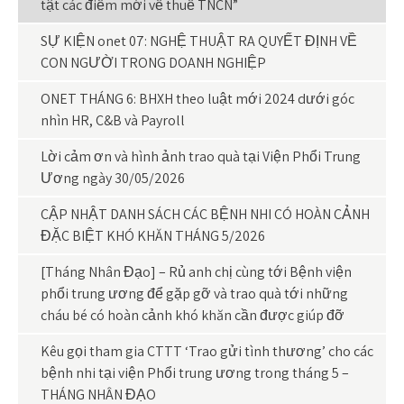
tật các điểm mới về thuế TNCN”
SỰ KIỆN onet 07: NGHỆ THUẬT RA QUYẾT ĐỊNH VỀ
CON NGƯỜI TRONG DOANH NGHIỆP
ONET THÁNG 6: BHXH theo luật mới 2024 dưới góc
nhìn HR, C&B và Payroll
Lời cảm ơn và hình ảnh trao quà tại Viện Phổi Trung
Ương ngày 30/05/2026
CẬP NHẬT DANH SÁCH CÁC BỆNH NHI CÓ HOÀN CẢNH
ĐẶC BIỆT KHÓ KHĂN THÁNG 5/2026
[Tháng Nhân Đạo] – Rủ anh chị cùng tới Bệnh viện
phổi trung ương để gặp gỡ và trao quà tới những
cháu bé có hoàn cảnh khó khăn cần được giúp đỡ
Kêu gọi tham gia CTTT ‘Trao gửi tình thương’ cho các
bệnh nhi tại viện Phổi trung ương trong tháng 5 –
THÁNG NHÂN ĐẠO