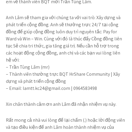
em về thành viên BQT mới Trần Tùng Lâm.
Anh Lâm sẽ tham gia với chúng ta với vai trò: Xây dựng và
phát triển cộng đồng. Anh sẽ thường trực 24/7 tại cộng
đồng để giúp cộng đồng luôn duy trì nguyên tắc: Pay for
Ward và Win – Win. Cùng với đó là thúc đẩy Cồng đồng liên
tục Sẻ chia tri thức, gia tăng giá trị. Nếu cần hỗ trợ trong
các hoạt động cộng đồng, anh chị và các bạn vui lòng liên
hệ với:
– Trần Tùng Lâm (mr)
– Thành viên thường trực BQT HrShare Community | Xây
dựng và phát triển cộng đồng
– Email:
lamtt.kc24@gmail.com
| 0964583498
Xin chân thành cảm ơn anh Lâm đã nhận nhiệm vụ này.
Rất mong cả nhà vui lòng để lại chấm (.) hoặc lời động viên
và tạo điều kiện để anh Lâm hoàn thành nhiệm vụ của