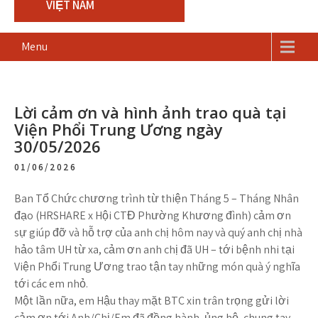
VIỆT NAM
Menu
Lời cảm ơn và hình ảnh trao quà tại
Viện Phổi Trung Ương ngày
30/05/2026
01/06/2026
Ban Tổ Chức chương trình từ thiện Tháng 5 – Tháng Nhân
đạo (HRSHARE x Hội CTĐ Phường Khương đình) cảm ơn
sự giúp đỡ và hỗ trợ của anh chị hôm nay và quý anh chị nhà
hảo tâm UH từ xa, cảm ơn anh chị đã UH – tới bệnh nhi tại
Viện Phổi Trung Ương trao tận tay những món quà ý nghĩa
tới các em nhỏ.
Một lần nữa, em Hậu thay mặt BTC xin trân trọng gửi lời
cảm ơn tới Anh/Chị/Em đã đồng hành, ủng hộ, chung tay