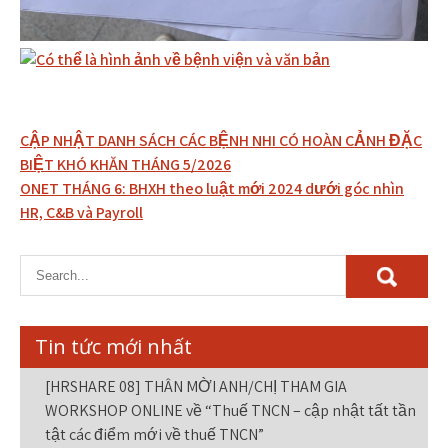
Điều
CẬP NHẬT DANH SÁCH CÁC BỆNH NHI CÓ HOÀN CẢNH ĐẶC
hướng
BIỆT KHÓ KHĂN THÁNG 5/2026
ONET THÁNG 6: BHXH theo luật mới 2024 dưới góc nhìn
bài
HR, C&B và Payroll
viết
Tin tức mới nhất
[HRSHARE 08] THÂN MỜI ANH/CHỊ THAM GIA
WORKSHOP ONLINE về “Thuế TNCN – cập nhật tất tần
tật các điểm mới về thuế TNCN”