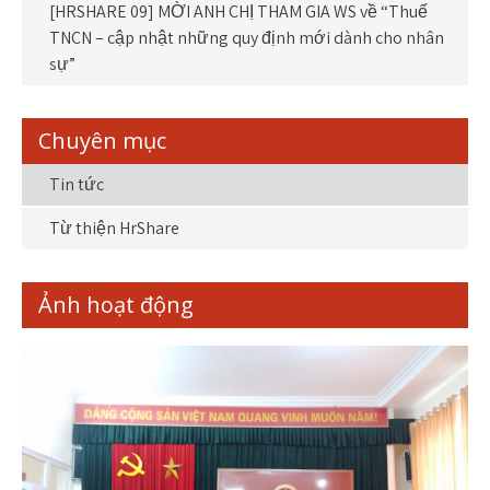
[HRSHARE 09] MỜI ANH CHỊ THAM GIA WS về “Thuế
TNCN – cập nhật những quy định mới dành cho nhân
sự”
Chuyên mục
Tin tức
Từ thiện HrShare
Ảnh hoạt động