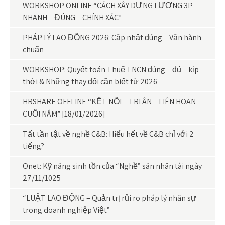
WORKSHOP ONLINE “CÁCH XÂY DỰNG LƯƠNG 3P
NHANH – ĐÚNG – CHÍNH XÁC”
PHÁP LÝ LAO ĐỘNG 2026: Cập nhật đúng – Vận hành
chuẩn
WORKSHOP: Quyết toán Thuế TNCN đúng – đủ – kịp
thời & Những thay đổi cần biết từ 2026
HRSHARE OFFLINE “KẾT NỐI – TRI ÂN – LIÊN HOAN
CUỐI NĂM” [18/01/2026]
Tất tần tật về nghề C&B: Hiểu hết về C&B chỉ với 2
tiếng?
Onet: Kỹ năng sinh tồn của “Nghề” săn nhân tài ngày
27/11/1025
“LUẬT LAO ĐỘNG – Quản trị rủi ro pháp lý nhân sự
trong doanh nghiệp Việt”