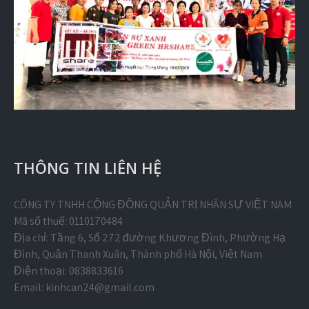
THÔNG TIN LIÊN HỆ
CÔNG TY TNHH CỘNG ĐỒNG QUẢN TRỊ NHÂN SỰ VIỆT NAM
Mã số thuế: 0110170484
Địa chỉ: Tầng 6, Số 272 đường Khương Đình, Phường Hạ
Đình, Quận Thanh Xuân, Thành phố Hà Nội, Việt Nam
Điện thoại: 0838833616
Email:
kinhcan24@gmail.com