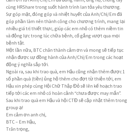
cùng HRShare trong suốt hành trình lan tỏa yêu thương.
Sự góp mặt, đóng góp và nhiệt huyết của Anh/Chị/Em đã
góp phần làm nên thành công cho chương trình, mang lại
nhiều giá trị thiết thực, giúp các em nhỏ có thêm niềm tin
và động lực trong lúc chữa bệnh, cố gắng vượt qua mọi
bệnh tật.
Một lần nữa, BTC chân thành cảm ơn và mong sẽ tiếp tục
nhận được sự đồng hành của Anh/Chị/Em trong các hoạt
động ý nghĩa sắp tới.
Ngoài ra, sau khi trao quà, em Hậu cũng nhận thêm được 1
số phần quà (tiền) ủng hộ thêm cho đợt từ thiện tới, em
Hậu xin phép cùng Hội Chữ Thập Đỏ sẽ lên kế hoạch trao
tiếp tới các em nhỏ có hoàn cảnh “chưa được may mắn”.
Sau khi trao quà em Hậu và hội CTĐ sẽ cập nhật thêm trong
group ạ!
Em cảm ơn anh chị,
BTC – Em Hậu,
Trân trọng,