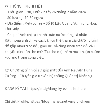
🌻 THÔNG TIN CHI TIẾT:
– Thời gian : 19h, Thứ 2 ngày 26 tháng 2 năm 2024
– Số lượng : 10-30 người
– Địa điểm : Mely coffee – Số 10 Lưu Quang Vũ, Trung Hoà,
Cầu Giấy
– Chi phí: Anh chị tự thanh toán nước uống cá nhân
Rất mong anh chị và các bạn có thể tham gia chương trình
để gặp nhau trao đổi, giao lưu và cùng nhau trao đổi câu
chuyện của bản thn mở đầu cho một năm mới thuận buồm
xuôi gió trong công việc.
👉 Chương trình có sự góp mặt của Anh Nguyễn Hùng
Cường – Chuyên gia tư vấn hệ thống Quản trị Nhân sự
ĐĂNG KÝ TẠI: https://bit.ly/dang-ky-event-hrshare
Chi tiết Profile: https://blognhansu.net.vn/gioi-thieu/