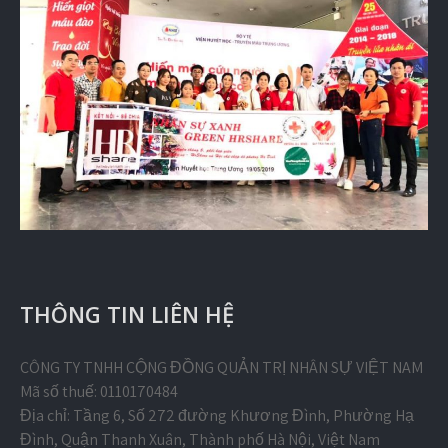
THÔNG TIN LIÊN HỆ
CÔNG TY TNHH CỘNG ĐỒNG QUẢN TRỊ NHÂN SỰ VIỆT NAM
Mã số thuế: 0110170484
Địa chỉ: Tầng 6, Số 272 đường Khương Đình, Phường Hạ
Đình, Quận Thanh Xuân, Thành phố Hà Nội, Việt Nam