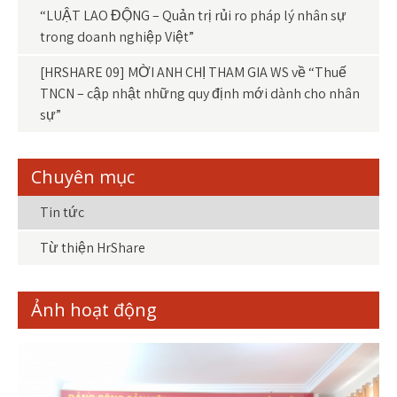
“LUẬT LAO ĐỘNG – Quản trị rủi ro pháp lý nhân sự
trong doanh nghiệp Việt”
[HRSHARE 09] MỜI ANH CHỊ THAM GIA WS về “Thuế
TNCN – cập nhật những quy định mới dành cho nhân
sự”
Chuyên mục
Tin tức
Từ thiện HrShare
Ảnh hoạt động