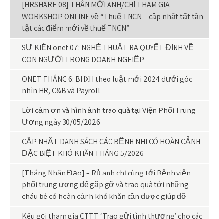
[HRSHARE 08] THÂN MỜI ANH/CHỊ THAM GIA
WORKSHOP ONLINE về “Thuế TNCN – cập nhật tất tần
tật các điểm mới về thuế TNCN”
SỰ KIỆN onet 07: NGHỆ THUẬT RA QUYẾT ĐỊNH VỀ
CON NGƯỜI TRONG DOANH NGHIỆP
ONET THÁNG 6: BHXH theo luật mới 2024 dưới góc
nhìn HR, C&B và Payroll
Lời cảm ơn và hình ảnh trao quà tại Viện Phổi Trung
Ương ngày 30/05/2026
CẬP NHẬT DANH SÁCH CÁC BỆNH NHI CÓ HOÀN CẢNH
ĐẶC BIỆT KHÓ KHĂN THÁNG 5/2026
[Tháng Nhân Đạo] – Rủ anh chị cùng tới Bệnh viện
phổi trung ương để gặp gỡ và trao quà tới những
cháu bé có hoàn cảnh khó khăn cần được giúp đỡ
Kêu gọi tham gia CTTT ‘Trao gửi tình thương’ cho các