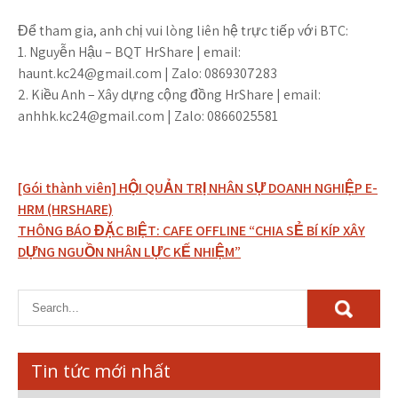
Để tham gia, anh chị vui lòng liên hệ trực tiếp với BTC:
1. Nguyễn Hậu – BQT HrShare | email:
haunt.kc24@gmail.com
| Zalo: 0869307283
2. Kiều Anh – Xây dựng cộng đồng HrShare | email:
anhhk.kc24@gmail.com
| Zalo: 0866025581
Điều
[Gói thành viên] HỘI QUẢN TRỊ NHÂN SỰ DOANH NGHIỆP E-
hướng
HRM (HRSHARE)
THÔNG BÁO ĐẶC BIỆT: CAFE OFFLINE “CHIA SẺ BÍ KÍP XÂY
bài
DỰNG NGUỒN NHÂN LỰC KẾ NHIỆM”
viết
Tin tức mới nhất