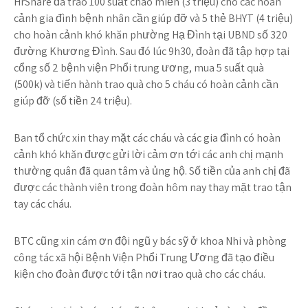
HrShare đã trao 100 suất cháo miễn (3 triệu) cho các hoàn
cảnh gia đình bệnh nhân cần giúp đỡ và 5 thẻ BHYT (4 triệu)
cho hoàn cảnh khó khăn phường Hạ Đình tại UBND số 320
đường Khương Đình. Sau đó lúc 9h30, đoàn đã tập hợp tại
cổng số 2 bệnh viện Phổi trung ương, mua 5 suất quà
(500k) và tiến hành trao quà cho 5 cháu có hoàn cảnh cần
giúp đỡ (số tiền 24 triệu).
Ban tổ chức xin thay mặt các cháu và các gia đình có hoàn
cảnh khó khăn được gửi lời cảm ơn tới các anh chị mạnh
thường quân đã quan tâm và ủng hộ. Số tiền của anh chị đã
được các thành viên trong đoàn hôm nay thay mặt trao tận
tay các cháu.
BTC cũng xin cám ơn đội ngũ y bác sỹ ở khoa Nhi và phòng
công tác xã hội Bệnh Viện Phổi Trung Ương đã tạo điều
kiện cho đoàn được tới tận nơi trao quà cho các cháu.