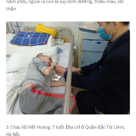
nấm phổi, ngoài ra còn bị suy dinh dưỡng, thiếu máu, sỏi
thận.
3. Cháu Vũ Việt Hoàng:
7 tuổi. Địa chỉ ở Quận Bắc Từ Liêm,
Hà Nội.