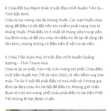
4. Cháu Đỗ Duy Mạnh Khải:
6 tuổi. Địa chỉ ở Huyện Tiên Du –
Tỉnh Bắc Ninh.
Cháu bị lao màng não đa kháng thuốc. Các loại thuốc cháu
dùng để điều trị rất đắt tiền khi nhiễm phải trạng thái bị
kháng thuốc. Phải điều trị ít nhất 18 tháng nữa trong viện.
Gia đình cháu cứ để cho cháu lên điều trị rồi lại về cũng rất
tốn kém, nhưng không có điều kiện ở nội trú tại viện.
5. Cháu Trần Xuân Huy:
10 tuổi. Địa chỉ ở Huyện Quảng
Xương – Tỉnh Thanh Hoá.
Cháu bị áp xe phổi, tràn mủ, tràn màng khí phổi. Cháu điều
trị ở Viện Huyết học TW từ năm 2015, có nền bệnh ung thư
máu. Từ lúc 5 tuổi đã phải điều trị hoá chất cứ 3 tháng gia
đình lại đưa cháu lên Hà Nội để điều trị. Nhưng giờ chẩn
đoán bị tràn khí màng phổi cháu phải điều trị tại Viện Phổi
TW, không đi học được vì yếu.