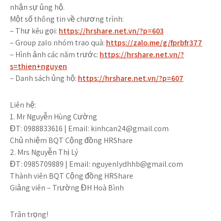
nhận sự ủng hộ.
Một số thông tin về chương trình:
– Thư kêu gọi
:
https://hrshare.net.vn/?p=603
– Group zalo nhóm trao quà:
https://zalo.me/g/fprbfr377
– Hình ảnh các năm trước:
https://hrshare.net.vn/?
s=thien+nguyen
– Danh sách ủng hộ:
https://hrshare.net.vn/?p=607
Liên hệ:
1. Mr Nguyễn Hùng Cường
ĐT: 0988833616 | Email:
kinhcan24@gmail.com
Chủ nhiệm BQT Cộng đồng HRShare
2. Mrs Nguyễn Thị Lý
ĐT: 0985709889 | Email:
nguyenlydhhb@gmail.com
Thành viên BQT Cộng đồng HRShare
Giảng viên – Trường ĐH Hoà Bình
Trân trọng!