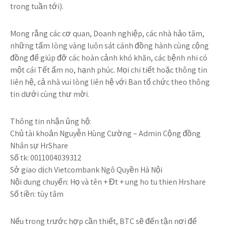
trong tuần tới).
Mong rằng các cơ quan, Doanh nghiệp, các nhà hảo tâm,
những tấm lòng vàng luôn sát cánh đồng hành cùng cộng
đồng để giúp đỡ các hoàn cảnh khó khăn, các bệnh nhi có
một cái Tết ấm no, hạnh phúc. Mọi chi tiết hoặc thông tin
liên hệ, cả nhà vui lòng liên hệ với Ban tổ chức theo thông
tin dưới cùng thư mời.
Thông tin nhận ủng hộ:
Chủ tài khoản Nguyễn Hùng Cường – Admin Cộng đồng
Nhân sự HrShare
Số tk: 0011004039312
Sở giao dịch Vietcombank Ngô Quyền Hà Nội
Nội dung chuyển: Họ và tên + Đt + ung ho tu thien Hrshare
Số tiền: tùy tâm
Nếu trong trước hợp cần thiết, BTC sẽ đến tận nơi để