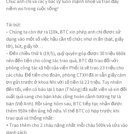
Chúc anh chị và các y bác sỹ luôn mạnh khoẻ và tràn đầy
niềm vui trong cuộc sống!
Tái bút:
– Chúng ta còn dư ra 110k, BTC xin phép anh chị được sử
dụng vào một số việc hậu cần tổ chức như in ấn (bạt, giấy
tờ), bút, giấy tờ…
– Đến chiều thứ 6 (19/5), quỹ quyên góp được 30 triệu 660k
nên đển tiện cho công tác trao quà, BTC đã trao đổi với
phòng công tác xã hội của viện Phổi là sẽ trao 23 triệu cho
các cháu. Để tiện cho đoàn, phòng CTXH đã in sẵn giấy cám
ơn gửi trước ở khoa Nhi với số tiền là 23 triệu. Tuy nhiên
đến tối, viện có báo lại 1 bạn (Thông) đã xuất viện và xin đổi
suất quà sang cho bạn khác cũng hoàn cảnh tương tự là
bạn (Việ Anh). Rồi sáng hôm sau, BTC tiếp tục nhận được
thêm 950k tiền ủng hộ nữa. Vì thế BTC có họp trước khi
trao quà và thống nhất:
+ Trao thêm cho 2 cháu nặng nhất mỗi cháu 500k và sửa vào
danh sách.